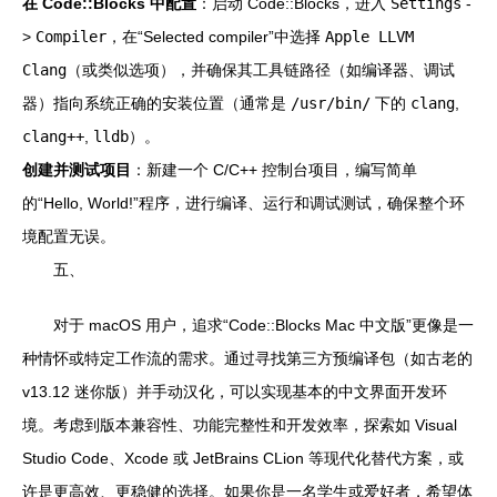
在 Code::Blocks 中配置
：启动 Code::Blocks，进入
Settings
-
>
Compiler
，在“Selected compiler”中选择
Apple LLVM
Clang
（或类似选项），并确保其工具链路径（如编译器、调试
器）指向系统正确的安装位置（通常是
/usr/bin/
下的
clang
,
clang++
,
lldb
）。
创建并测试项目
：新建一个 C/C++ 控制台项目，编写简单
的“Hello, World!”程序，进行编译、运行和调试测试，确保整个环
境配置无误。
五、
对于 macOS 用户，追求“Code::Blocks Mac 中文版”更像是一
种情怀或特定工作流的需求。通过寻找第三方预编译包（如古老的
v13.12 迷你版）并手动汉化，可以实现基本的中文界面开发环
境。考虑到版本兼容性、功能完整性和开发效率，探索如 Visual
Studio Code、Xcode 或 JetBrains CLion 等现代化替代方案，或
许是更高效、更稳健的选择。如果你是一名学生或爱好者，希望体